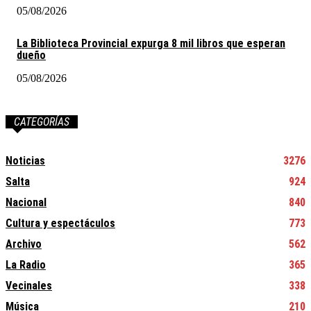
05/08/2026
La Biblioteca Provincial expurga 8 mil libros que esperan
dueño
05/08/2026
CATEGORÍAS
Noticias
3276
Salta
924
Nacional
840
Cultura y espectáculos
773
Archivo
562
La Radio
365
Vecinales
338
Música
210