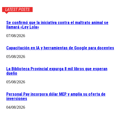
LATEST POSTS
Se confirmó que la iniciativa contra el maltrato animal se
llamará «Ley Lola»
07/08/2026
Capacitación en IA y herramientas de Google para docentes
05/08/2026
La Biblioteca Provincial expurga 8 mil libros que esperan
dueño
05/08/2026
Personal Pay incorpora dólar MEP y amplía su oferta de
inversiones
04/08/2026